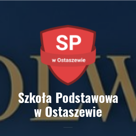
Przejdź
do
treści
Szkoła Podstawowa
w Ostaszewie