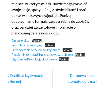
miejsce, w którym młodzi ludzie mogą rozwijać
swoje pasje, spotykać się z rówieśnikami i brać
udział w ciekawych zajęciach. Poniżej
udostępniamy formularze potrzebne do zapisów
oraz bardziej szczegółowe informacje o
planowanej działalności klubu.
Opis projektu
Pobierz
Formularz rekrutacyjny
Pobierz
Oświadczenie o spełnieniu kryterium
Pobierz
Regulamin rekrutacji i uczestnictwa w projekcie
Pobierz
Ogłoszenie Rekrutacja do projektu
Pobierz
Nawigacja
Duplikat legitymacji
Darmowa opieka
wpisu
stomatologiczna
szkolnej