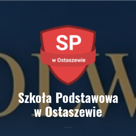
Przejdź
do
treści
Szkoła Podstawowa
w Ostaszewie