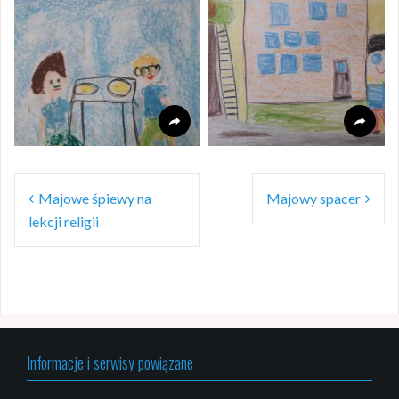
Nawigacja
Majowe śpiewy na
Majowy spacer
wpisu
lekcji religii
Informacje i serwisy powiązane