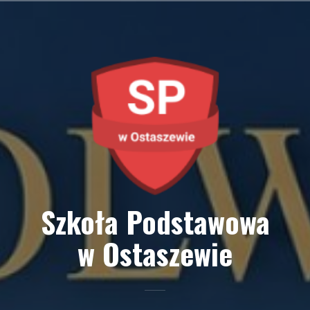
Przejdź
do
treści
Szkoła Podstawowa
w Ostaszewie