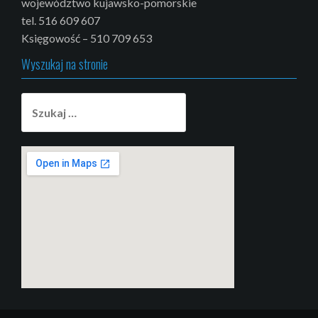
województwo kujawsko-pomorskie
tel. 516 609 607
Księgowość – 510 709 653
Wyszukaj na stronie
Szukaj:
putlocker