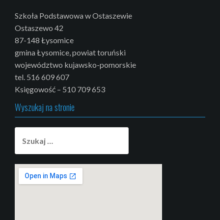
Szkoła Podstawowa w Ostaszewie
Ostaszewo 42
87-148 Łysomice
gmina Łysomice, powiat toruński
województwo kujawsko-pomorskie
tel. 516 609 607
Księgowość – 510 709 653
Wyszukaj na stronie
Szukaj: