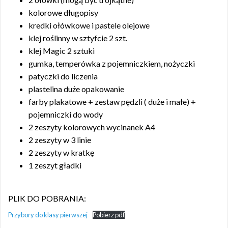
kolorowe długopisy
kredki ołówkowe i pastele olejowe
klej roślinny w sztyfcie 2 szt.
klej Magic 2 sztuki
gumka, temperówka z pojemniczkiem, nożyczki
patyczki do liczenia
plastelina duże opakowanie
farby plakatowe + zestaw pędzli ( duże i małe) +
pojemniczki do wody
2 zeszyty kolorowych wycinanek A4
2 zeszyty w 3 linie
2 zeszyty w kratkę
1 zeszyt gładki
PLIK DO POBRANIA:
Przybory do klasy pierwszej
Pobierz pdf