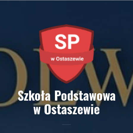
Przejdź
do
treści
Szkoła Podstawowa
w Ostaszewie