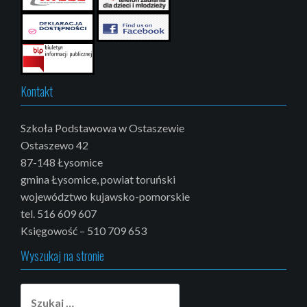
Kontakt
Szkoła Podstawowa w Ostaszewie
Ostaszewo 42
87-148 Łysomice
gmina Łysomice, powiat toruński
województwo kujawsko-pomorskie
tel. 516 609 607
Księgowość – 510 709 653
Wyszukaj na stronie
Szukaj: