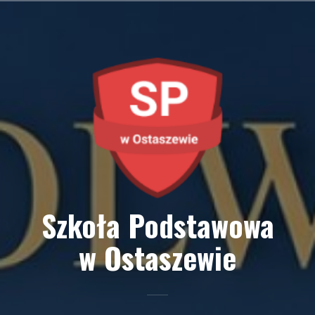
Przejdź
do
treści
Szkoła Podstawowa
w Ostaszewie