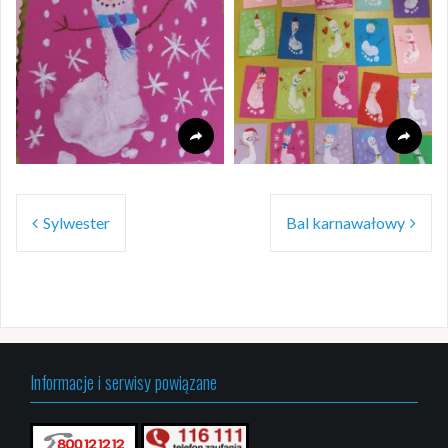
Nawigacja
Sylwester
Bal karnawałowy
wpisu
Informacje i serwisy powiązane