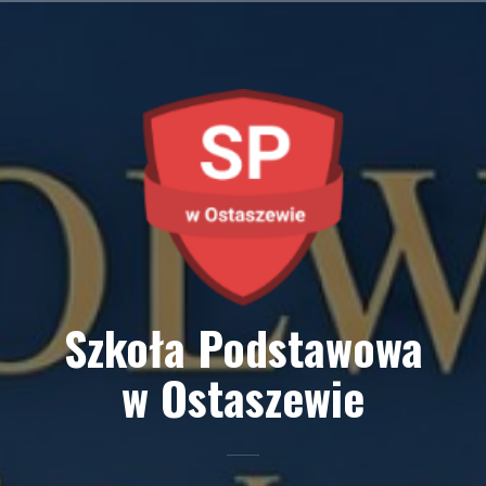
Przejdź
do
treści
Szkoła Podstawowa
w Ostaszewie