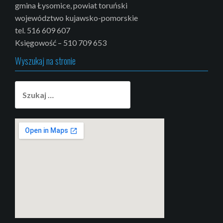
gmina Łysomice, powiat toruński
województwo kujawsko-pomorskie
tel. 516 609 607
Księgowość – 510 709 653
Wyszukaj na stronie
Szukaj: