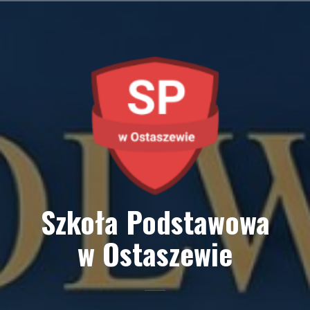
Przejdź
do
treści
Szkoła Podstawowa
w Ostaszewie