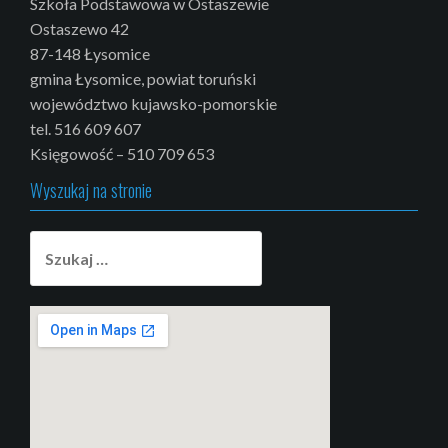
Szkoła Podstawowa w Ostaszewie
Ostaszewo 42
87-148 Łysomice
gmina Łysomice, powiat toruński
województwo kujawsko-pomorskie
tel. 516 609 607
Księgowość – 510 709 653
Wyszukaj na stronie
Szukaj: