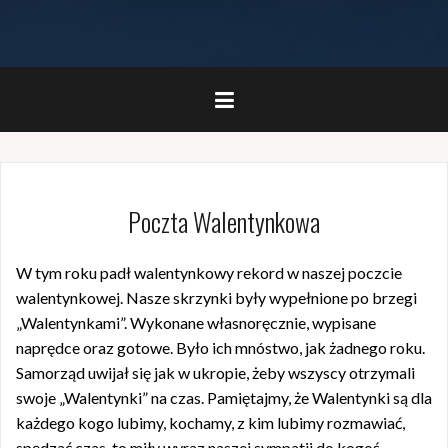
Poczta Walentynkowa
W tym roku padł walentynkowy rekord w naszej poczcie
walentynkowej. Nasze skrzynki były wypełnione po brzegi
„Walentynkami”. Wykonane własnoręcznie, wypisane
naprędce oraz gotowe. Było ich mnóstwo, jak żadnego roku.
Samorząd uwijał się jak w ukropie, żeby wszyscy otrzymali
swoje „Walentynki” na czas. Pamiętajmy, że Walentynki są dla
każdego kogo lubimy, kochamy, z kim lubimy rozmawiać,
spędzać czas, to miły wyraz naszej sympatii do kogoś.