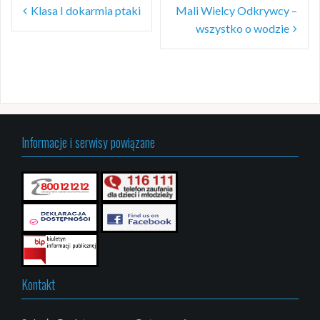
Nawigacja
Klasa I dokarmia ptaki
Mali Wielcy Odkrywcy –
wpisu
wszystko o wodzie
Informacje i serwisy powiązane
Kontakt