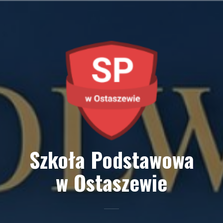
Przejdź
do
treści
Szkoła Podstawowa
w Ostaszewie