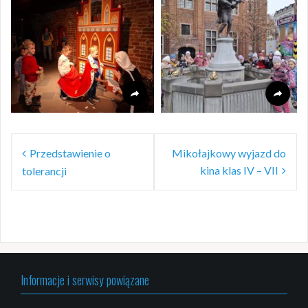
Nawigacja
Przedstawienie o
Mikołajkowy wyjazd do
wpisu
kina klas IV – VII
tolerancji
Informacje i serwisy powiązane