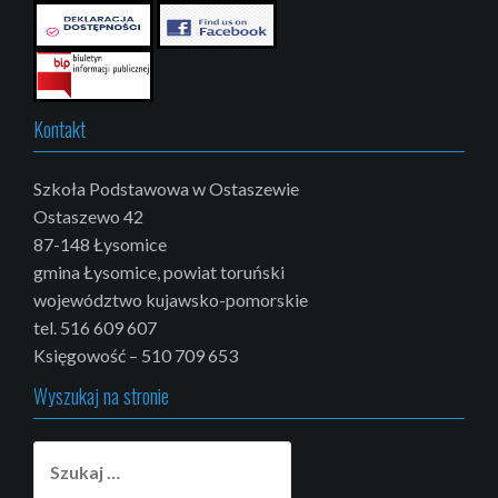
Kontakt
Szkoła Podstawowa w Ostaszewie
Ostaszewo 42
87-148 Łysomice
gmina Łysomice, powiat toruński
województwo kujawsko-pomorskie
tel. 516 609 607
Księgowość – 510 709 653
Wyszukaj na stronie
Szukaj: