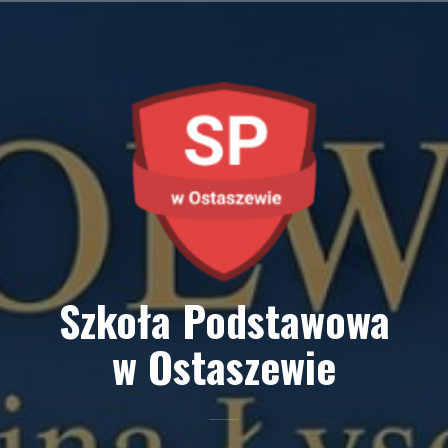
Przejdź
do
treści
Szkoła Podstawowa
w Ostaszewie