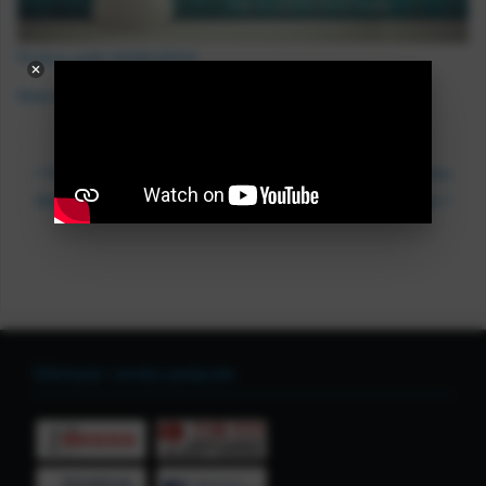
Podręczniki 2018/2019
Rekrutacja 2018/2019
Nawigacja
Nasza Szkoła to Nasze
Rozpoczęcie roku
wpisu
szkolnego
Wspólne Dobro
Informacje i serwisy powiązane