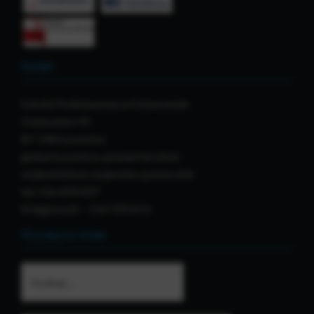
Kontakt
Szkoła Podstawowa w Ostaszewie
Ostaszewo 42
87-148 Łysomice
gmina Łysomice, powiat toruński
województwo kujawsko-pomorskie
tel. 516 609 607
Księgowość – 510 709 653
Wyszukaj na stronie
Szukaj: