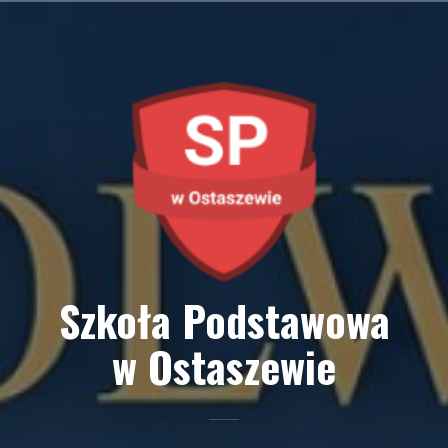
Przejdź
do
treści
Szkoła Podstawowa
w Ostaszewie