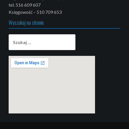
tel. 516 609 607
Księgowość – 510 709 653
Wyszukaj na stronie
Szukaj:
putlocker
embedgooglemap.net