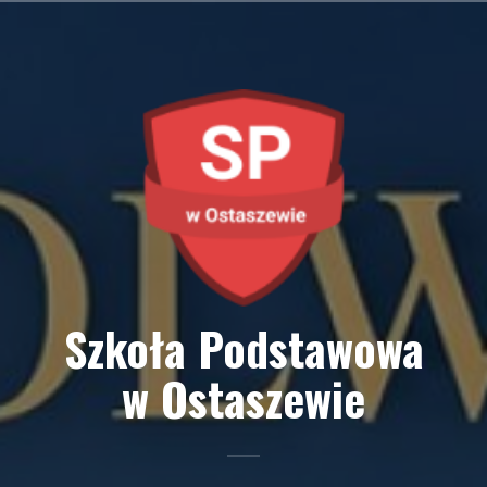
Przejdź
do
treści
Szkoła Podstawowa
w Ostaszewie