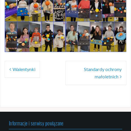
Nawigacja
Walentynki
Standardy ochrony
wpisu
małoletnich
Informacje i serwisy powiązane