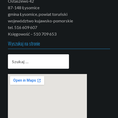
Ostaszewo 42
87-148 Łysomice
gmina Łysomice, powiat toruński
województwo kujawsko-pomorskie
tel. 516 609 607
Księgowość – 510 709 653
Wyszukaj na stronie
Szukaj: