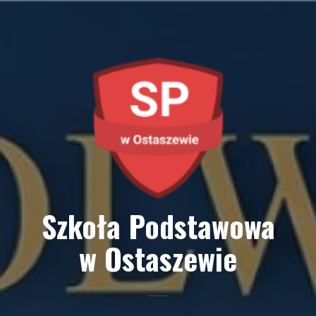
Przejdź
do
treści
Szkoła Podstawowa
w Ostaszewie