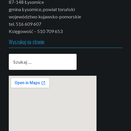
87-148 Łysomice
gmina Łysomice, powiat toruński
województwo kujawsko-pomorskie
tel. 516 609 607
Księgowość – 510 709 653
Wyszukaj na stronie
Szukaj: