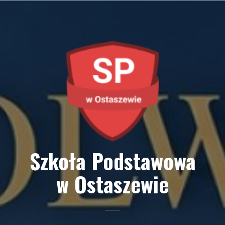
Przejdź
do
treści
Szkoła Podstawowa
w Ostaszewie