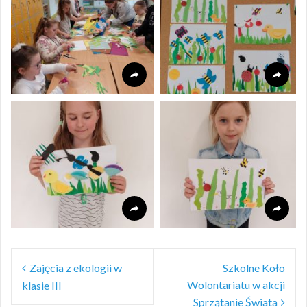
Nawigacja
Zajęcia z ekologii w
Szkolne Koło
wpisu
Wolontariatu w akcji
klasie III
Sprzątanie Świata