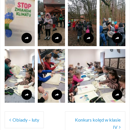
Nawigacja
Obiady – luty
Konkurs kolęd w klasie
wpisu
IV