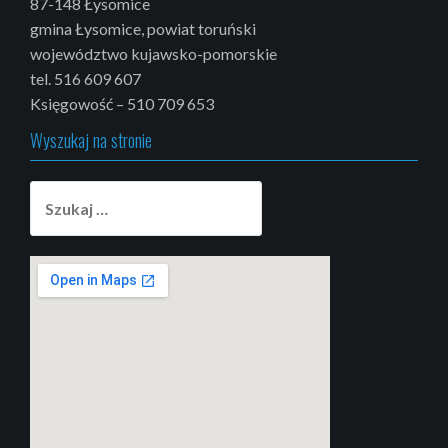
87-148 Łysomice
gmina Łysomice, powiat toruński
województwo kujawsko-pomorskie
tel. 516 609 607
Księgowość – 510 709 653
Wyszukaj na stronie
Szukaj: