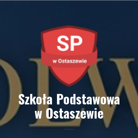
Przejdź
do
treści
Szkoła Podstawowa
w Ostaszewie