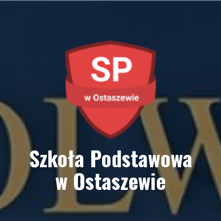
Przejdź
do
treści
Szkoła Podstawowa
w Ostaszewie