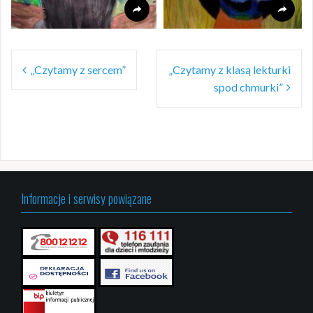
Nawigacja
„Czytamy z sercem”
„Czytamy z klasą lekturki
wpisu
spod chmurki”
Informacje i serwisy powiązane