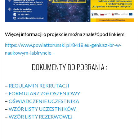
Więcej informacji o projekcie można znaleźć pod linkiem:
https://www.powiattorunski.pl/8418,eu-geniusz-br-w-
naukowym-labiryncie
DOKUMENTY DO POBRANIA :
–
REGULAMIN REKRUTACJI
–
FORMULARZ ZGŁOSZENIOWY
–
OŚWIADCZENIE UCZESTNIKA
–
WZÓR LISTY UCZESTNIKÓW
–
WZÓR LISTY REZERWOWEJ