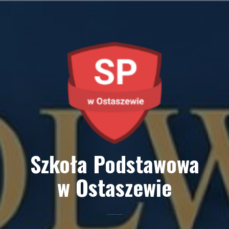
Przejdź
do
treści
Szkoła Podstawowa
w Ostaszewie